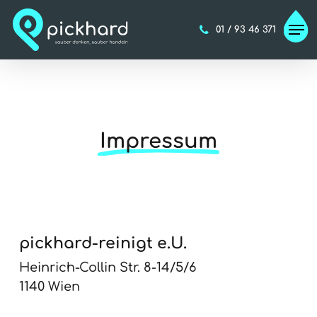
Skip
Men
to
01 / 93 46 371
main
content
Impressum
pickhard-reinigt e.U.
Heinrich-Collin Str. 8-14/5/6
1140 Wien